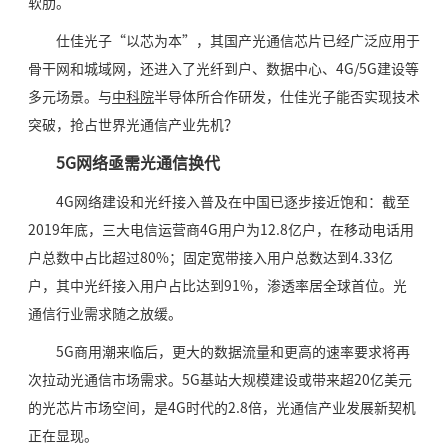
软肋。
仕佳光子“以芯为本”，其国产光通信芯片已经广泛应用于
骨干网和城域网，还进入了光纤到户、数据中心、4G/5G建设等
多元场景。与
中科院
半导体所合作研发，仕佳光子能否实现技术
突破，抢占世界光通信产业先机？
5G网络亟需光通信换代
4G网络建设和光纤接入普及在中国已逐步接近饱和：截至
2019年底，三大电信运营商4G用户为12.8亿户，在移动电话用
户总数中占比超过80%；固定宽带接入用户总数达到4.33亿
户，其中光纤接入用户占比达到91%，渗透率居全球首位。光
通信行业需求随之放缓。
5G商用潮来临后，更大的数据流量和更高的速率要求将再
次拉动光通信市场需求。5G基站大规模建设或带来超20亿美元
的光芯片市场空间，是4G时代的2.8倍，光通信产业发展新契机
正在显现。