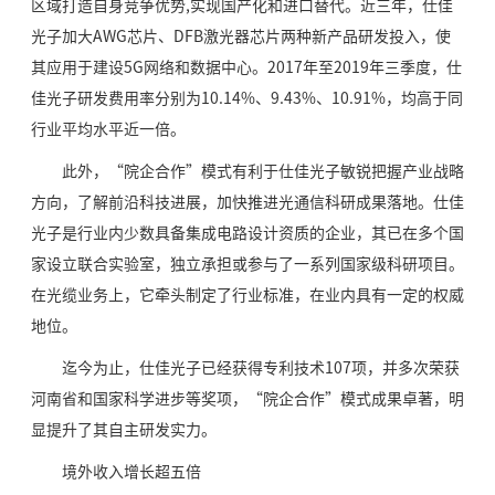
区域打造自身竞争优势,实现国产化和进口替代。近三年，仕佳
光子加大AWG芯片、DFB激光器芯片两种新产品研发投入，使
其应用于建设5G网络和数据中心。2017年至2019年三季度，仕
佳光子研发费用率分别为10.14%、9.43%、10.91%，均高于同
行业平均水平近一倍。
此外，“院企合作”模式有利于仕佳光子敏锐把握产业战略
方向，了解前沿科技进展，加快推进光通信科研成果落地。仕佳
光子是行业内少数具备集成电路设计资质的企业，其已在多个国
家设立联合实验室，独立承担或参与了一系列国家级科研项目。
在光缆业务上，它牵头制定了行业标准，在业内具有一定的权威
地位。
迄今为止，仕佳光子已经获得专利技术107项，并多次荣获
河南省和国家科学进步等奖项，“院企合作”模式成果卓著，明
显提升了其自主研发实力。
境外收入增长超五倍