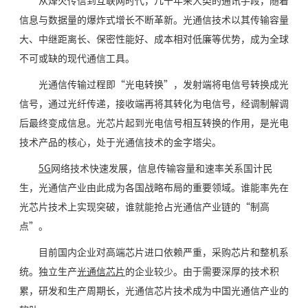
从烽火传信到互联网时代，几千年来人类的通讯手段，随着
信息与数据量的爆炸式增长不断革新。光通信技术以其传输容量
大、中继距离长、保密性能好、成本相对低廉等优势，成为全球
不可或缺的现代通信工具。
光通信传输过程即“光电转换”，发射端将电信号转换成光
信号，通过光纤传递，接收端再将其转化为电信号，经调制解调
后最终变成信息。光芯片起到光电信号相互转换的作用，是光电
技术产品的核心，处于光通信技术的金字塔尖。
5G
网络技术快速发展，信息传输容量和速率关系国计民
生，光通信产业由此成为各国战略布局的重要领域。谁能率先在
光芯片技术上实现突破，谁就能抢占光通信产业链的“制高
点”。
目前国内企业对高端芯片进口依赖严重，采购芯片和整机系
统。独立生产
光通信芯片
的企业较少。由于需要深厚的技术积
累，研发和生产周期长，光通信芯片技术成为中国光通信产业的