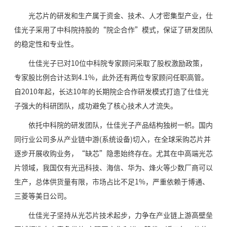
光芯片的研发和生产属于资金、技术、人才密集型产业，仕
佳光子采用了中科院持股的“院企合作”模式，保证了研发团队
的稳定性和专业性。
仕佳光子已对10位中科院专家顾问采取了股权激励政策，
专家股比例合计达到4.1%，此外还有两位专家顾问任职高管。
自2010年起，长达10年的长期院企合作研发模式打造了仕佳光
子强大的科研团队，成功避免了核心技术人才流失。
依托中科院的研发团队，仕佳光子产品结构独树一帜。国内
同行业公司多从产业链中游(系统设备)切入，在全球采购芯片并
逐步开展收购业务，“缺芯”隐患始终存在。尤其在中高端光芯
片领域，我国仅有光迅科技、海信、华为、烽火等少数厂商可以
生产，总体供货量有限，市场占比不足1%，严重依赖于博通、
三菱等美日公司。
仕佳光子坚持从光芯片技术起步，力争在产业链上游高壁垒