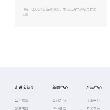
飞腾FT2000/4最新处理器、主流23.8寸超窄边框显
示屏
走进宝新创
新闻中心
产品中心
公司概况
公司新闻
飞腾平台
发展历程
行业动态
龙芯平台